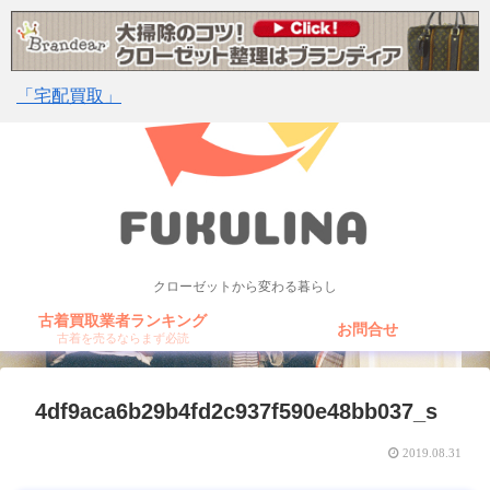
「宅配買取」
クローゼットから変わる暮らし
古着買取業者ランキング
お問合せ
古着を売るならまず必読
4df9aca6b29b4fd2c937f590e48bb037_s
2019.08.31