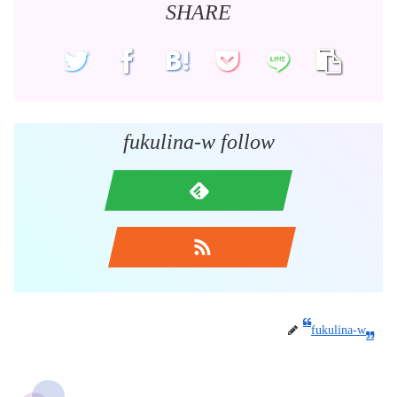
SHARE
fukulina-w follow
fukulina-w