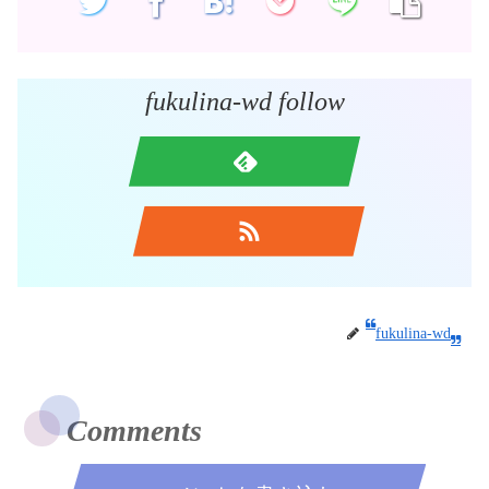
fukulina-wd follow
fukulina-wd
Comments