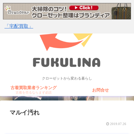
「宅配買取」
クローゼットから変わる暮らし
古着買取業者ランキング
お問合せ
古着を売るならまず必読
マルイ汚れ
2019.07.26