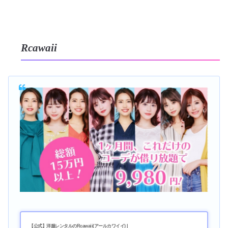
Rcawaii
【公式】洋服レンタルのRcawaii(アールカワイイ) |