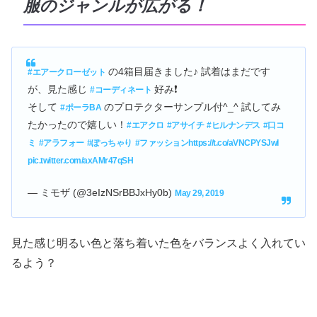
服のジャンルが広がる！
の4箱目届きました♪ 試着はまだです
#エアークローゼット
が、見た感じ
好み❗
#コーディネート
そして
のプロテクターサンプル付^_^ 試してみ
#ポーラBA
たかったので嬉しい！
#エアクロ
#アサイチ
#ヒルナンデス
#口コ
ミ
#アラフォー
#ぽっちゃり
#ファッション
https://t.co/aVNCPYSJwI
pic.twitter.com/axAMr47qSH
— ミモザ (@3eIzNSrBBJxHy0b)
May 29, 2019
見た感じ明るい色と落ち着いた色をバランスよく入れてい
るよう？