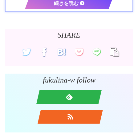
SHARE
fukulina-w follow