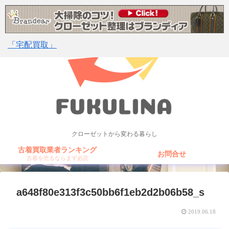
「宅配買取」
クローゼットから変わる暮らし
古着買取業者ランキング
お問合せ
古着を売るならまず必読
a648f80e313f3c50bb6f1eb2d2b06b58_s
2019.06.18